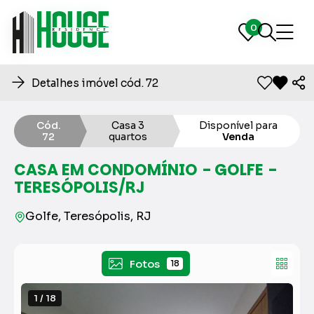
0
0
Detalhes imóvel cód. 72
Cód.
Casa 3
Disponível para
72
quartos
Venda
CASA EM CONDOMÍNIO - GOLFE -
TERESÓPOLIS/RJ
Golfe, Teresópolis, RJ
Fotos
18
1 / 18